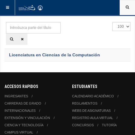
ESTÁ AQUÍ:
INICIO
ETIQUETAS
GRADO - FCEIA
Introduzca
Cantidad
parte
a
del
mostrar
título
Licenciatura en Ciencias de la Computación
ACCESOS RAPIDOS
ESTUDIANTES
INGRESANTES
CALENDARIO ACADÉMICO
CARRERAS DE GRADO
REGLAMENTOS
INTERNACIONALES
WEBS DE ASIGNATURAS
EXTENSIÓN Y VINCULACIÓN
REGISTRO AULA VIRTUAL
CIENCIA Y TECNOLOGÍA
CONCURSOS
TUTORÍA
CAMPUS VIRTUAL