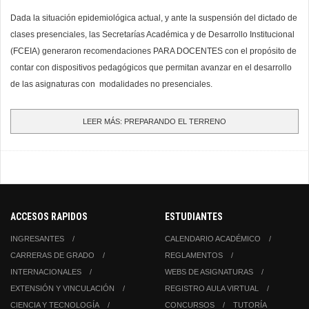
Dada la situación epidemiológica actual, y ante la suspensión del dictado de
clases presenciales, las Secretarías Académica y de Desarrollo Institucional
(FCEIA) generaron recomendaciones PARA DOCENTES con el propósito de
contar con dispositivos pedagógicos que permitan avanzar en el desarrollo
de las asignaturas con modalidades no presenciales.
LEER MÁS: PREPARANDO EL TERRENO
ACCESOS RAPIDOS
ESTUDIANTES
INGRESANTES
CALENDARIO ACADÉMICO
CARRERAS DE GRADO
REGLAMENTOS
INTERNACIONALES
WEBS DE ASIGNATURAS
EXTENSIÓN Y VINCULACIÓN
REGISTRO AULA VIRTUAL
CIENCIA Y TECNOLOGÍA
CONCURSOS
TUTORÍA