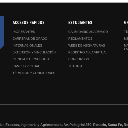
ACCESOS RAPIDOS
ESTUDIANTES
G
INGRESANTES
CALENDARIO ACADÉMICO
TR
CARRERAS DE GRADO
REGLAMENTOS
ME
INTERNACIONALES
WEBS DE ASIGNATURAS
MA
LA
EXTENSIÓN Y VINCULACIÓN
REGISTRO AULA VIRTUAL
CIENCIA Y TECNOLOGÍA
CONCURSOS
CAMPUS VIRTUAL
TUTORÍA
TÉRMINOS Y CONDICIONES
as Exactas, Ingeniería y Agrimensura. Av. Pellegrini 250, Rosario, Santa Fe, R