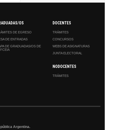
RADUADAS/OS
DOCENTES
ÁMITES DE EGRESO
TRÁMITES
SA DE ENTRADAS
CONCURSOS
PA DE GRADUADAS/OS DE
WEBS DE ASIGNATURAS
 FCEIA
JUNTA ELECTORAL
NODOCENTES
TRÁMITES
epública Argentina.