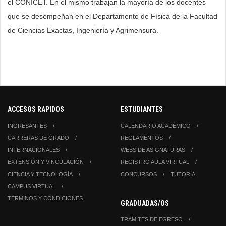
el CONICET. En el mismo trabajan la mayoría de los docentes
que se desempeñan en el Departamento de Física de la Facultad
de Ciencias Exactas, Ingeniería y Agrimensura.
ACCESOS RAPIDOS
ESTUDIANTES
INGRESANTES
CALENDARIO ACADÉMICO
CARRERAS DE GRADO
REGLAMENTOS
INTERNACIONALES
WEBS DE ASIGNATURAS
EXTENSIÓN Y VINCULACIÓN
REGISTRO AULA VIRTUAL
CIENCIA Y TECNOLOGÍA
CONCURSOS
TUTORÍA
CAMPUS VIRTUAL
TÉRMINOS Y CONDICIONES
GRADUADAS/OS
TRÁMITES DE EGRESO