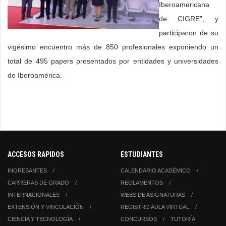
Iberoamericana
de CIGRE”, y
participaron de su
vigésimo encuentro más de 850 profesionales exponiendo un
total de 495 papers presentados por entidades y universidades
de Iberoamérica.
ACCESOS RAPIDOS
ESTUDIANTES
INGRESANTES
CALENDARIO ACADÉMICO
CARRERAS DE GRADO
REGLAMENTOS
INTERNACIONALES
WEBS DE ASIGNATURAS
EXTENSIÓN Y VINCULACIÓN
REGISTRO AULA VIRTUAL
CIENCIA Y TECNOLOGÍA
CONCURSOS
TUTORÍA