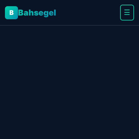
Bahsegel
B
☰