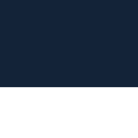
Ana Sayfa
Bahsegel