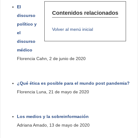
El
ciudadanía
Contenidos relacionados
discurso
(Ignacio
Ramírez,
político y
4
Volver al menú inicial
de
el
mayo
discurso
de
2020)
médico
https://www.youtube.com/watch?
v=FkhCyN1w0a8&list=PLJ0FgGvLVKgquFsiBbNpoUcBO-
Florencia Cahn, 2 de junio de 2020
hA735bg&index=6
¿Qué ética es posible para el mundo post pandemia?
Florencia Luna, 21 de mayo de 2020
Los medios y la sobreinformación
Adriana Amado, 13 de mayo de 2020