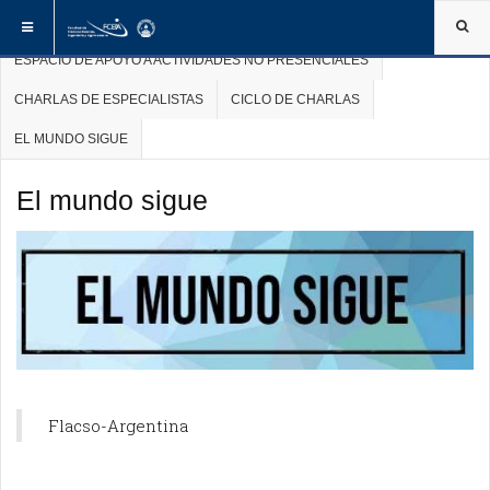
ESTÁ AQUÍ:
INICIO
ACADÉMICA
ESPACIO DE APOYO A ACTIVIDADES NO PRESENCIALES
CHARLAS DE ESPECIALISTAS
CICLO DE CHARLAS
EL MUNDO SIGUE
El mundo sigue
Desafíos
Flacso-Argentina
para
la