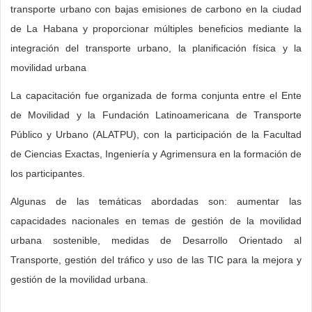
transporte urbano con bajas emisiones de carbono en la ciudad
y
de
docentes
estar
que
las
dar
de La Habana y proporcionar múltiples beneficios mediante la
en
la
de
5
permitan
que
cuenta
integración del transporte urbano, la planificación física y la
la
educación,
los
años
explorar
se
que
movilidad urbana
química
la
distintos
en
distintas
aborden
somos
La capacitación fue organizada de forma conjunta entre el Ente
una
historia
niveles
la
técnicas
temas
de
de Movilidad y la Fundación Latinoamericana de Transporte
significación
y
estén
universidad
según
de
otra
Público y Urbano (ALATPU), con la participación de la Facultad
al
filosofía
preparados,
para
el
interés
época.
de Ciencias Exactas, Ingeniería y Agrimensura en la formación de
margen
de
también,
después
grupo
para
A
los participantes.
de
la
para
salir
con
ser
veces
hacer
ciencia,
adaptarse
al
el
tratados
las
Algunas de las temáticas abordadas son: aumentar las
cuentas.
para
a
mundo
que
desde
personas
capacidades nacionales en temas de gestión de la movilidad
Su
mostrar
los
del
se
diversas
no
urbana sostenible, medidas de Desarrollo Orientado al
propuesta,
a
cambios
trabajo,
esté
disciplinas.
perciben
Transporte, gestión del tráfico y uso de las TIC para la mejora y
se
las
generacionales
me
trabajando.
Así
la
gestión de la movilidad urbana.
basa
y
y
propongo
“A
por
importancia
en
los
cuenten
como
veces
ejemplo,
del