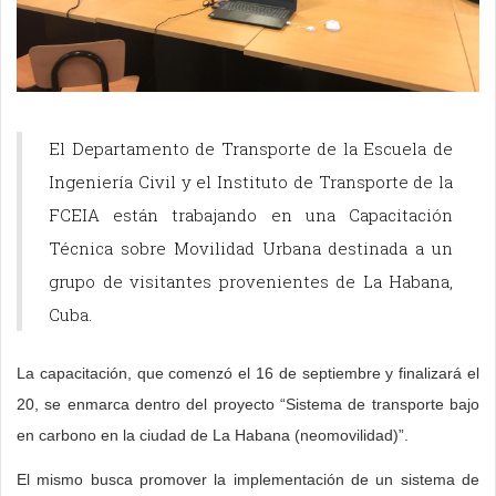
Para
Para
La
“Todos
La
Entre
“A
Beatriz,
ella,
especialista
los
especialista
las
mí
El Departamento de Transporte de la Escuela de
las
es
brasilera
años
en
herramientas
me
Ingeniería Civil y el Instituto de Transporte de la
personas
necesario
en
cuando
educación
que
enseñaron
FCEIA están trabajando en una Capacitación
tienen
trabajar
Didáctica
recibo
valoró
utiliza
cierta
Técnica sobre Movilidad Urbana destinada a un
dificultad
contenidos
de
un
la
en
información
para
conceptuales,
la
grupo
importancia
el
de
grupo de visitantes provenientes de La Habana,
encontrar
procedimentales,
Enseñanza
de
de
aula
una
Cuba.
en
actitudinales,
resaltó
alumnos
contar
es
manera
las
contenidos
la
que
siempre
el
puntual
La capacitación, que comenzó el 16 de septiembre y finalizará el
matemáticas,
ligados
importancia
se
con
trabajo
pero
20, se enmarca dentro del proyecto “Sistema de transporte bajo
en
a
de
que
diferentes
con
nos
en carbono en la ciudad de La Habana (neomovilidad)”.
la
la
que
van
opciones
películas
tenemos
El mismo busca promover la implementación de un sistema de
física
ciencia
los
a
metodológicas
en
que