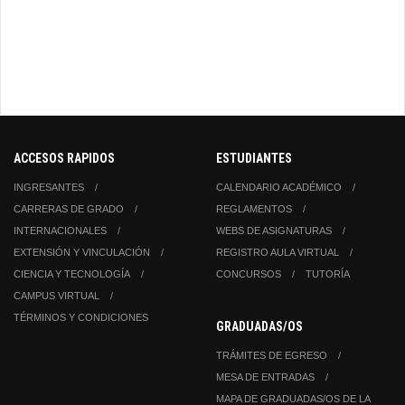
ACCESOS RAPIDOS
ESTUDIANTES
INGRESANTES
CALENDARIO ACADÉMICO
CARRERAS DE GRADO
REGLAMENTOS
INTERNACIONALES
WEBS DE ASIGNATURAS
EXTENSIÓN Y VINCULACIÓN
REGISTRO AULA VIRTUAL
CIENCIA Y TECNOLOGÍA
CONCURSOS
TUTORÍA
CAMPUS VIRTUAL
TÉRMINOS Y CONDICIONES
GRADUADAS/OS
TRÁMITES DE EGRESO
MESA DE ENTRADAS
MAPA DE GRADUADAS/OS DE LA