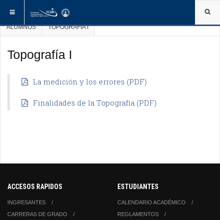
ESTÁ AQUÍ:
INICIO
WEBS DE ASIGNATURAS
ALUMNOS
ALUMNOS
TOPOGRAFÍA I
Topografía I
La medición y los errores (PDF)
Finalidades de la Topografía (PDF)
ACCESOS RAPIDOS
ESTUDIANTES
INGRESANTES
CALENDARIO ACADÉMICO
CARRERAS DE GRADO
REGLAMENTOS